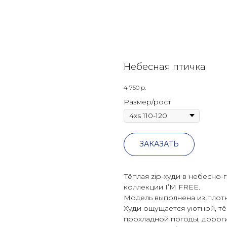
Небесная птичка
4 750
р.
Размер/рост
ЗАКАЗАТЬ
Тёплая zip-худи в небесно
коллекции I’M FREE.
Модель выполнена из плотн
Худи ощущается уютной, т
прохладной погоды, дороги