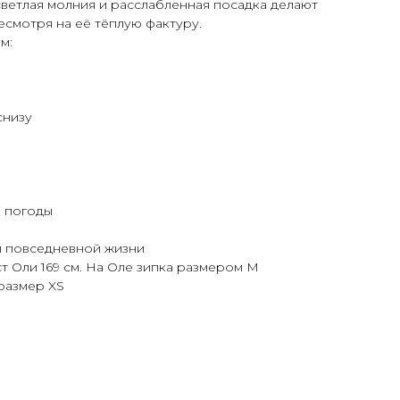
светлая молния и расслабленная посадка делают
есмотря на её тёплую фактуру.
м:
снизу
 погоды
и повседневной жизни
т Оли 169 см. На Оле зипка размером М
 размер XS