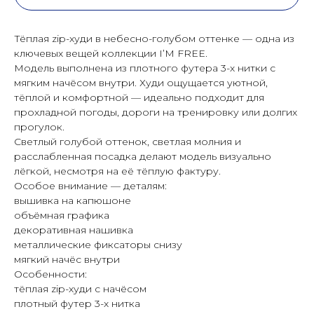
Тёплая zip-худи в небесно-голубом оттенке — одна из
ключевых вещей коллекции I’M FREE.
Модель выполнена из плотного футера 3-х нитки с
мягким начёсом внутри. Худи ощущается уютной,
тёплой и комфортной — идеально подходит для
прохладной погоды, дороги на тренировку или долгих
прогулок.
Светлый голубой оттенок, светлая молния и
расслабленная посадка делают модель визуально
лёгкой, несмотря на её тёплую фактуру.
Особое внимание — деталям:
вышивка на капюшоне
объёмная графика
декоративная нашивка
металлические фиксаторы снизу
мягкий начёс внутри
Особенности:
тёплая zip-худи с начёсом
плотный футер 3-х нитка